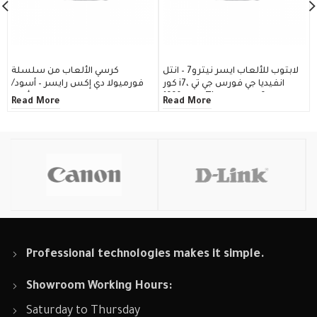
لابتوب للألعاب ايسر نيترو7 – انتل
كرسي الألعاب من سلسلة
207
كور i7، انفيديا جي فورس جي تي
فورميولا دي إكس رايسر – أسود/
 رام
اكس 1660TI بحجم 6 جيجابايت ،
أحمر
Read More
Read More
ي
ذاكرة الرام 24 جيجابايت ، سعة
/
تخزين 1 تيرابايت إس إس دي ، 15.6
بوصة 144 هرتز / NH.Q8FEM.001
Professional technologies makes it simple.
Showroom Working Hours:
Saturday to Thursday