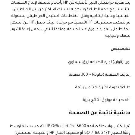
يتم تقديم خراطيش الحبر الأصلية من HP بأحجام مختلفة لإنتاج الصفحات
لتتناسب مع حجم الطباعة وسهولة الاستخدام. اختر من بين الخراطيش
القياسية وعالية الإنتاجية وقلل الانقطاعات. استبدل الخراطيش بسهولة.
تم تصميم مستلزمات HP الأصلية مع مراعاة البيئة. تجعل HP من السهل
الحفاظ على الموارد والورق عند الطباعة. وعندما تنتهي ، نجعل إعادة التدوير
سهلة ومجانية
.
تخصيص
لون (ألوان) لوازم الطباعة ازرق سماوي
إنتاجية الصفحة (ملونة) ~ 300 صفحة
طباعة بجودة احترافية بألوان رائعة
أداء طباعة موثوق لنتائج بارزة
حاشية ناتجة عن الصفحة
تم الاختبار بواسطة طابعة HP Office Jet Pro 8600. تم حساب المتوسط
وفقًا لمعيار ISO / IEC 24711 أو منهجية اختبار HP والطباعة المستمرة.