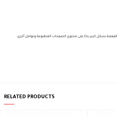
ار ISO / IEC 24711 أو منهجية اختبار HP والطباعة المستمرة. تختلف الإنتاجية الفعلية بشكل كبير بناءً على محتوى الصفحات المطبوعة وعوامل أخرى.
RELATED PRODUCTS