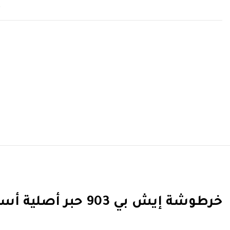
t
خرطوشة إيش بي 903 حبر أصلية أسود / T6L99AE
HP 903 Black