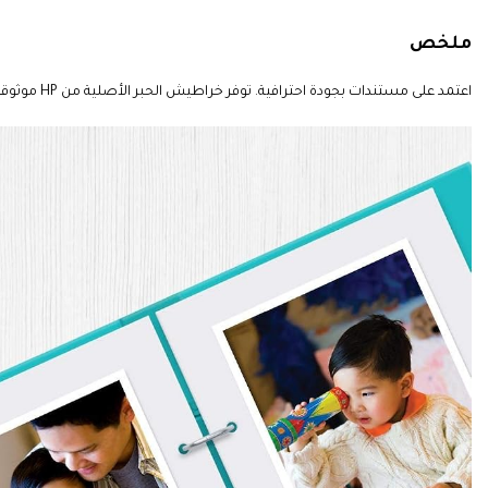
ملخص
اعتمد على مستندات بجودة احترافية. توفر خراطيش الحبر الأصلية من HP موثوقية رائعة للحصول على أداء يمكن الاعتماد عليه وإنتاجية موثوقة للصفحات ونتائج تدوم طويلاً