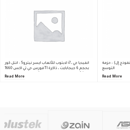
وذج إل) – حزمة
لابتوب للألعاب ايسر نيترو5 – انتل كور i7، انفيديا جي
التوسع
فورس جي تي اكس 1660TI بحجم 6 جيجابايت ، ذاكرة
الرام 24 جيجابايت ، سعة تخزين 1 تيرابايت إس إس دي
Read More
Read More
، 17.3 بوصة 144 هرتز / NH.Q8JEM.002