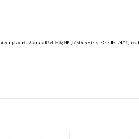
تم الاختبار بواسطة طابعة HP Office Jet Pro 8600. تم حساب المتوسط وفقًا لمعي