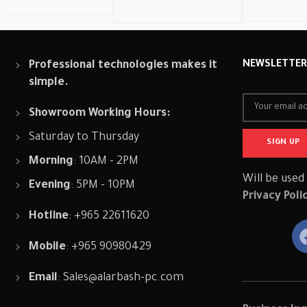
Professional technologies makes it
NEWSLETTE
simple.
Showroom Working Hours:
Saturday to Thursday
Morning
: 10AM - 2PM
Will be used
Evening
: 5PM - 10PM
Privacy Poli
Hotline
: +965 22611620
Mobile
: +965 90980429
Email
:
Sales@alarbash-pc.com