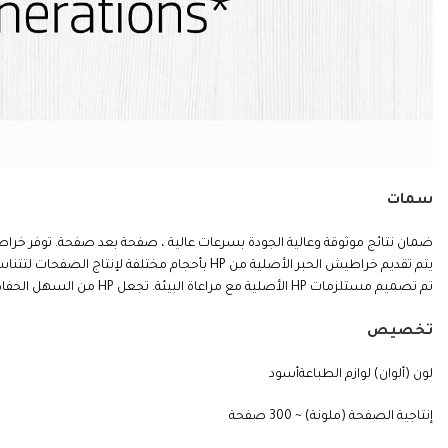
سمات
ضمان نتائج موثوقة وعالية الجودة بسرعات عالية ، صفحة بعد صفحة. توفر خراطيش الحبر الأصلية من HP موثوقية رائعة ونتائج متميزة ، لذا ستحصل 
يتم تقديم خراطيش الحبر الأصلية من HP بأحجام مختلفة لإنتاج الصفحات لتتناسب مع حجم الطباعة وسهولة الاستخدام. اختر من بين الخراطيش القياسية وعالية الإنتاجية وقلل الانقطاعات. استبدل الخراطيش بسهولة.
تم تصميم مستلزمات HP الأصلية مع مراعاة البيئة. تجعل HP من السهل الحفاظ على الموارد والورق عند الطباعة. وعندما تنتهي ، نجعل إعادة التدوير سهلة ومجانية
تخصيص
لون (ألوان) لوازم الطباعةأسود
إنتاجية الصفحة (ملونة) ~ 300 صفحة