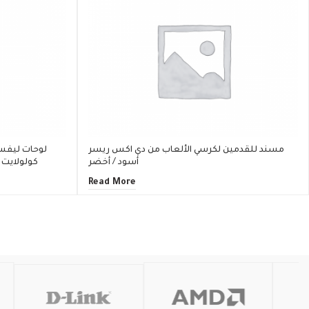
مسند للقدمين لكرسي الألعاب من دي اكس ريسر
لوحات ليفسم
أسود / أخضر
كولولايت -7 قطع مع مفتاح التشغيل وقا
Read More