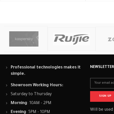
Professional technologies makes it
NEWSLETTE
simple.
Showroom Working Hours:
Saturday to Thursday
Morning
: 10AM - 2PM
Will be used
Evening
: 5PM - 10PM