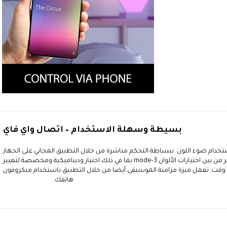
بسيطة وسهلة الاستخدام – اتصال واي فاي
ستخدام ضوء اللون. ببساطة التحكم مباشرة من خلال التطبيق المجاني على الجهاز
المحمول الخاص بك. اختر من بين اختيارات الألوان 3-mode بما في ذلك اختيار وديناميكية ومخصصة لتغيير
ي وقت. تعمل ميزة مزامنة الموسيقى أيضا من خلال التطبيق باستخدام ميكروفون
هاتفك.
LifeSmart 6 Pack