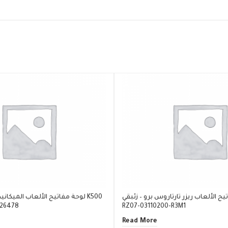
ح الألعاب ريزر تارتاروس برو – زئبقي /
لوحة مفاتيح الألعاب الميكانيكية
RZ07-03110200-R3M1
آر جي بي 
Read More