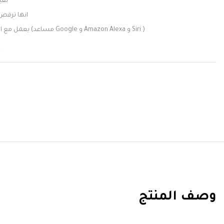
تغي
انها ترقص
يعمل مع المساعدين الصوتيين الأكثر شعبية (مساعد Google و Amazon Alexa و Siri )
t
وصف المنتج