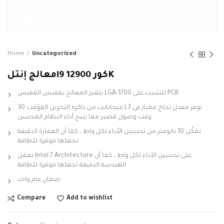
Home
Uncategorized
معالج إنتلi9 كور 12900K
يتميز المعالج بمقبس المقبس LGA-1700 للتثبيت على PCB
30 ميجابايت من ذاكرة التخزين المؤقت L3 توفر معدل نجاح ممتاز في
وقت وصول قصير مما يتيح أداء النظام المحسن
تمكّن 10 نانومتر من تحسين الأداء لكل واط ، كما أن العمارة الدقيقة
تجعلها موفرة للطاقة
تعمل Intel 7 Architecture على تحسين الأداء لكل واط ، كما أن
الهندسة الدقيقة تجعلها موفرة للطاقة
ضمان عام واحد
Compare
Add to wishlist