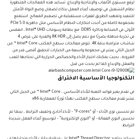
لرفع مستوى الألعاب والإنتاجية والإبداع. تساعد هذه المعالجات المتطورة
نظام التشغيل في توصيف أعباء العمل بذكاء لضمان وضع النواة الأمثل
للتنفيذ وتمهيد الطريق لقفزات مستقبلية في تصميم المعالج. استمتع
بمجموعة كاملة من أحدث ابتكارات النظام الأساسي مثل جاهزية PCIe 5.0
الأولى في الصناعة وذاكرة DDR5. مع بطاقة رسومات Intel® UHD ، انغمس
في تجربة مذهلة بصريًا مع دعم يصل إلى 8K HDR والقدرة على عرض 4
شاشات متزامنة بدقة 4K. تتوفر معالجات سطح المكتب Intel® Core ™ من
الجيل الثاني عشر في مجموعة واسعة من الخيارات لتحقيق أقصى قدر من
المرونة ، بحيث يمكنك اختيار الأداء والخصائص الحرارية التي تحتاجها للعب
والعمل والإبداع كما لم يحدث من قبل
.
التكنولوجيا الأساسية الاختراق
في تقدم يغير قواعد اللعبة للأداء الأساسي ، Intel® Core ™ من الجيل الثاني
عشر تقدم معالجات سطح المكتب نهجًا ثوريًا لمعمارية x86.
تم تحسين نوى الأداء – أو “P-cores” – لأداء أحادي وخفيف الترابط ، بينما تم
تحسين النوى الفعالة – أو “النوى الإلكترونية” – لتوسيع أعباء العمل شديدة
الترابط.
يساعد برنامج Intel® Thread Director على مراقبة بيانات الأداء وتحليلها في