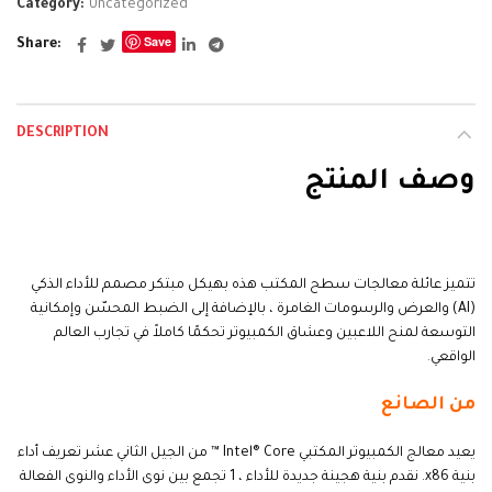
Category:
Uncategorized
Save
Share
DESCRIPTION
وصف المنتج
alarbashcomputer.com:Intel Core i9-12900K
تتميز عائلة معالجات سطح المكتب هذه بهيكل مبتكر مصمم للأداء الذكي
(AI) والعرض والرسومات الغامرة ، بالإضافة إلى الضبط المحسّن وإمكانية
التوسعة لمنح اللاعبين وعشاق الكمبيوتر تحكمًا كاملاً في تجارب العالم
الواقعي
.
من الصانع
يعيد معالج الكمبيوتر المكتبي Intel® Core ™ من الجيل الثاني عشر تعريف أداء
بنية x86. نقدم بنية هجينة جديدة للأداء ، 1 تجمع بين نوى الأداء والنوى الفعالة