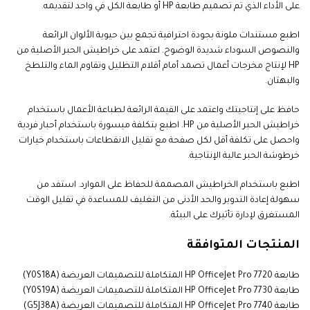
على الأداء الذي تم تصميم طابعة HP أو طابعة الكل في واحد لتقديمه
.
اطبع مستندات ملونة بجودة احترافية تجمع بين حيوية الألوان الرائعة
والنصوص السوداء شديدة الوضوح. اعتمد على خراطيش الحبر الأصلية من
HP لإنتاج مخرجات أعمال تصمد أمام أقلام التظليل وتقاوم الماء والتلطخ
والبهتان.
حافظ على إنتاجيتك واعتمد على القيمة الرائعة لطباعة الأعمال باستخدام
خراطيش الحبر الأصلية من HP. اطبع بتكلفة ميسورة باستخدام أحبار فردية
واحصل على تكلفة أقل لكل صفحة مع تقليل الانقطاعات باستخدام خيارات
خرطوشة الحبر عالية الإنتاجية
.
اطبع باستخدام الخراطيش المصممة للحفاظ على الموارد. استفد من
سهولة إعادة التدوير والحد الأدنى من التغليف للمساعدة في تقليل الوقت
المستغرق لإدارة تأثيرك على البيئة.
المنتجات المتوافقة
طابعة HP OfficeJet Pro 7720 المتكاملة للتصميمات العريضة (Y0S18A)
طابعة HP OfficeJet Pro 7730 المتكاملة للتصميمات العريضة (Y0S19A)
طابعة HP OfficeJet Pro 7740 المتكاملة للتصميمات العريضة (G5J38A)