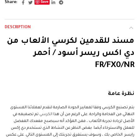
Save
Share
DESCRIPTION
مسند للقدمين لكرسي الألعاب من
دي اكس ريسر أسود / أحمر
FR/FX0/NR
DXRacer Footrest Red
نظرة عامة
يتم تصنيع الكرسي وفقا لمعايير الجودة الصارمة لنقدم لعملائنا المستوى
النهائي من الفخامة والراحة. على الرغم من أن هذا
الكرسي
تم تصميمه في
الأصل لزيادة تجربة الألعاب ، فمن المؤكد أنه سيصبح مقعدك المفضل
للعمل والاسترخاء أيضا. بغض النظر عن النشاط الذي تستخدم دي إكس
رايسر الخاص بك ، وسوف يستغرق تجربتك إلى المستوى التالي. على عكس