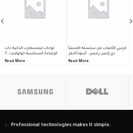
نتل
كرسي الألعاب من سلسلة المنشأ
لوحات ليفسمارت الذكية ذات
جي تي
دي إكس رايسر – أسود/أحمر
الإضاءة السداسية كولولايت -7
يت ،
قطع مع مفتاح التشغيل وقاعدة
Read More
Read More
ة
 15.6
Professional technologies makes it simple.