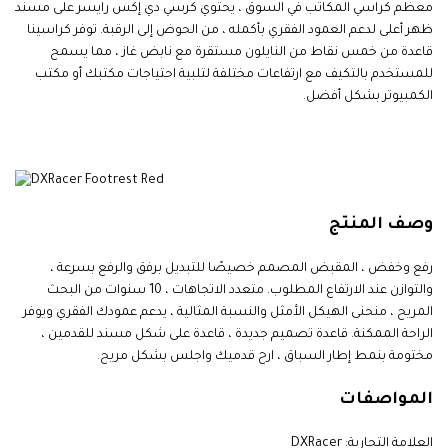
معظم كراسي المكاتب في السوق ، يحتوي كرسي دي إكس رايسر على مسند
ظهر أعلى لدعم العمود الفقري بأكمله ، من الحوض إلى الرقبة. توفر كراسينا
قاعدة من خمس نقاط من النايلون مستقرة مع نابض غاز ، مما يسمح
للمستخدم بالتكيف مع ارتفاعات مختلفة لتلبية احتياجات مكتبك أو مكتب
الكمبيوتر بشكل أفضل.
وصف المنتج
رفع وخفض ، المقبض المصمم خصيصًا للتبديل برفق والرفع بسرعة ،
والتوازن عند الارتفاع المطلوب. متعدد الاتجاهات ، 10 سنوات من البحث
المريح ، منحنى الهيكل الأمثل والنسبة المثالية ، يدعم عمودك الفقري ويوفر
الراحة الممكنة. قاعدة تصميم جديدة ، قاعدة على شكل مسند للقدمين ،
مختومة بنمط إطار السباق ، ارح قدميك واجلس بشكل مريح
.
المواصفات
العلامة التجارية: DXRacer