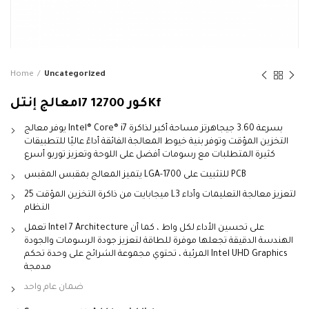
Home
Uncategorized
معالج إنتلi7 كور 12700Kf
يوفر معالج Intel® Core® i7 بسرعة 3.60 جيجاهرتز مساحة أكبر لذاكرة
التخزين المؤقت وتوفر بنية خيوط المعالجة الفائقة أداءً عاليًا للتطبيقات
كثيرة المتطلبات مع رسومات أفضل على اللوحة وتعزيز توربو أسرع
يتميز المعالج بمقبس المقبس LGA-1700 للتثبيت على PCB
25 ميجابايت من ذاكرة التخزين المؤقت L3 لتعزيز معالجة التعليمات وأداء
النظام
تعمل Intel 7 Architecture على تحسين الأداء لكل واط ، كما أن
الهندسة الدقيقة تجعلها موفرة للطاقة لتعزيز جودة الرسومات والجودة
المرئية ، تحتوي مجموعة الشرائح على وحدة تحكم Intel UHD Graphics
مدمجة
ضمان عام واحد