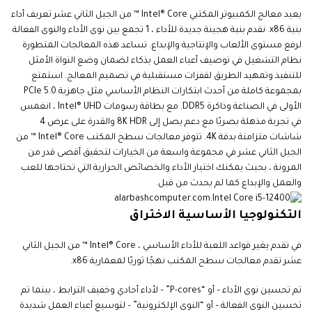
يعيد معالج الكمبيوتر المكتبي Intel® Core ™ من الجيل الثاني عشر تعريف أداء
بنية x86. نقدم بنية هجينة جديدة للأداء ، 1 تجمع بين نوى الأداء والنوى الفعالة
لرفع مستوى الألعاب والإنتاجية والإبداع. تساعد هذه المعالجات المتطورة
نظام التشغيل في توصيف أعباء العمل بذكاء لضمان وضع النواة الأمثل
للتنفيذ وتمهيد الطريق لقفزات مستقبلية في تصميم المعالج. استمتع
بمجموعة كاملة من أحدث ابتكارات النظام الأساسي مثل جاهزية PCIe 5.0
الأولى في الصناعة وذاكرة DDR5. مع بطاقة رسومات Intel® UHD ، انغمس
في تجربة مذهلة بصريًا مع دعم يصل إلى 8K HDR والقدرة على عرض 4
شاشات متزامنة بدقة 4K. تتوفر معالجات سطح المكتب Intel® Core ™ من
الجيل الثاني عشر في مجموعة واسعة من الخيارات لتحقيق أقصى قدر من
المرونة ، بحيث يمكنك اختيار الأداء والخصائص الحرارية التي تحتاجها للعب
والعمل والإبداع كما لم يحدث من قبل
.
التكنولوجيا الأساسية الاختراق
في تقدم يغير قواعد اللعبة للأداء الأساسي ، Intel® Core ™ من الجيل الثاني
عشر تقدم معالجات سطح المكتب نهجًا ثوريًا لمعمارية x86.
تم تحسين نوى الأداء – أو “P-cores” – لأداء أحادي وخفيف الترابط ، بينما تم
تحسين النوى الفعالة – أو “النوى الإلكترونية” – لتوسيع أعباء العمل شديدة