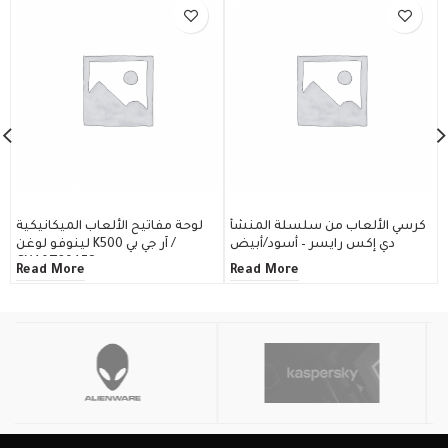
كرسي الألعاب من سلسلة المنشأ
لوحة مفاتيح الألعاب الميكانيكية
اسية كولولايت –3
دي إكس رايسر – أسود/أبيض
لينوفو لوغن K500 آر جي بي /
GY40T26478
Read More
Read More