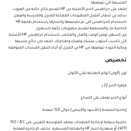
المتسقة التي تتوقعها.
اعتمد على خراطيش الحبر الأصلية من HP لتقديم نتائج خالية من العيوب.
ساعد في ضمان أفضل المطبوعات الممكنة للمنزل والمدرسة والعمل
باستخدام الخراطيش التي تم تصنيعها واختبارها باستخدام طابعة HP
الخاصة بك والمصممة لتقديم مطبوعات رائعة باستمرار.
من السهل توفير الوقت والمال والمتاعب باستخدام خراطيش HP الأصلية
التي تناسب أسلوب عيشك ولعبك وطباعتك. اعتمد على نتائج متسقة
وعالية الجودة تتوقعها من HP في المنزل أو أثناء التنقل.المنتجات المتوافقة
.
تخصيص
لون (ألوان) لوازم الطباعة ثلاثي الألوان
قطرة الحبر 22 ر
أنواع الحبر تعتمد على الصباغ
إنتاجية الصفحة (بالأسود والأبيض) حوالي 120 صفحة
حاشية سفلية لإنتاجية الصفحات يعتمد المتوسط التقريبي على ISO / IEC
24711 أو منهجية اختبار HP والطباعة المستمرة. تختلف الإنتاجية الفعلية